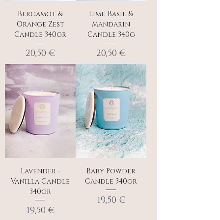
Bergamot &
Lime-Basil &
Orange Zest
Mandarin
Candle 340gr
Candle 340g
Τιμή
Τιμή
20,50 €
20,50 €
Lavender -
Baby Powder
Vanilla Candle
Candle 340gr
340gr
Τιμή
19,50 €
Τιμή
19,50 €