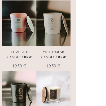
Love Bite
White Musk
Candle 340gr
Candle 340gr
Τιμή
Τιμή
19,50 €
19,50 €