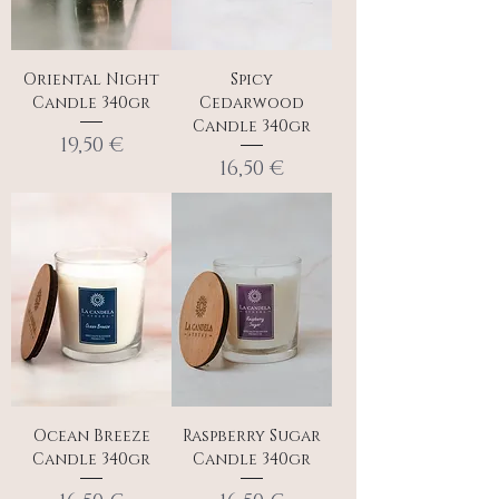
Oriental Night
Spicy
Candle 340gr
Cedarwood
Candle 340gr
Τιμή
19,50 €
Τιμή
16,50 €
Ocean Breeze
Raspberry Sugar
Candle 340gr
Candle 340gr