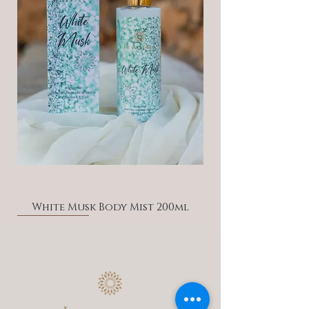
White Musk Body Mist 200ml
Discount -20%
Discount -20%
Discount -20%
Discount -20%