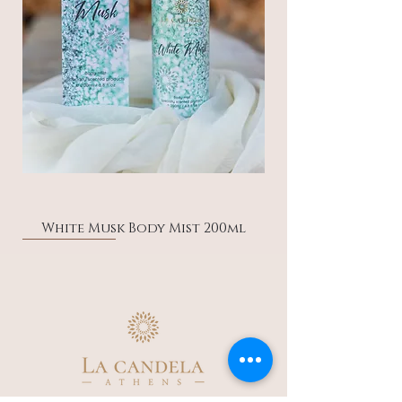
White Musk Body Mist 200ml
Discount -20%
Discount -20%
Discount -20%
Discount -20%